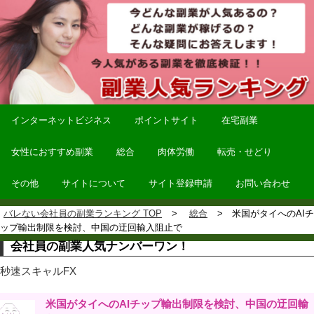
インターネットビジネス
ポイントサイト
在宅副業
女性におすすめ副業
総合
肉体労働
転売・せどり
その他
サイトについて
サイト登録申請
お問い合わせ
バレない会社員の副業ランキング TOP
総合
米国がタイへのAIチ
ップ輸出制限を検討、中国の迂回輸入阻止で
会社員の副業人気ナンバーワン！
秒速スキャルFX
米国がタイへのAIチップ輸出制限を検討、中国の迂回輸