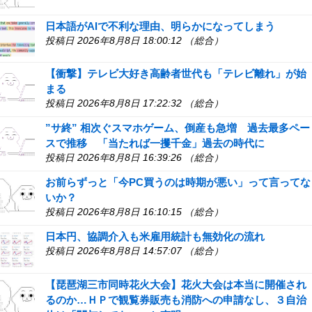
日本語がAIで不利な理由、明らかになってしまう
投稿日 2026年8月8日 18:00:12 （総合）
【衝撃】テレビ大好き高齢者世代も「テレビ離れ」が始
まる
投稿日 2026年8月8日 17:22:32 （総合）
”サ終” 相次ぐスマホゲーム、倒産も急増 過去最多ペー
スで推移 「当たれば一攫千金」過去の時代に
投稿日 2026年8月8日 16:39:26 （総合）
お前らずっと「今PC買うのは時期が悪い」って言ってな
いか？
投稿日 2026年8月8日 16:10:15 （総合）
日本円、協調介入も米雇用統計も無効化の流れ
投稿日 2026年8月8日 14:57:07 （総合）
【琵琶湖三市同時花火大会】花火大会は本当に開催され
るのか…ＨＰで観覧券販売も消防への申請なし、３自治