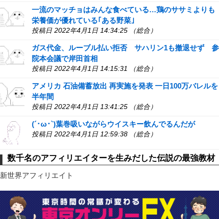
一流のマッチョはみんな食べている…鶏のササミよりも
栄養価が優れている｢ある野菜｣
投稿日 2022年4月1日 14:34:25 （総合）
ガス代金、ルーブル払い拒否 サハリン1も撤退せず 参
院本会議で岸田首相
投稿日 2022年4月1日 14:15:31 （総合）
アメリカ 石油備蓄放出 再実施を発表 一日100万バレルを
半年間
投稿日 2022年4月1日 13:41:25 （総合）
(´･ω･`)葉巻吸いながらウイスキー飲んでるんだが
投稿日 2022年4月1日 12:59:38 （総合）
数千名のアフィリエイターを生みだした伝説の最強教材
新世界アフィリエイト