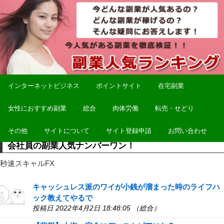
インターネットビジネス
ポイントサイト
在宅副業
女性におすすめ副業
総合
肉体労働
転売・せどり
その他
サイトについて
サイト登録申請
お問い合わせ
会社員の副業人気ナンバーワン！
秒速スキャルFX
キャッシュレス派のワイが小銭が溜まった時のライフハ
ック教えてやるで
投稿日 2022年4月2日 18:48:05 （総合）