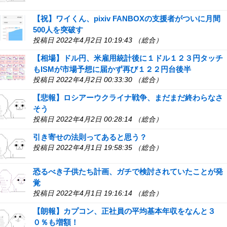
【祝】ワイくん、pixiv FANBOXの支援者がついに月間
500人を突破す
投稿日 2022年4月2日 10:19:43 （総合）
【相場】ドル円、米雇用統計後に１ドル１２３円タッチ
もISMが市場予想に届かず再び１２２円台後半
投稿日 2022年4月2日 00:33:30 （総合）
【悲報】ロシアーウクライナ戦争、まだまだ終わらなさ
そう
投稿日 2022年4月2日 00:28:14 （総合）
引き寄せの法則ってあると思う？
投稿日 2022年4月1日 19:58:35 （総合）
恐るべき子供たち計画、ガチで検討されていたことが発
覚
投稿日 2022年4月1日 19:16:14 （総合）
【朗報】カプコン、正社員の平均基本年収をなんと３
０％も増額！