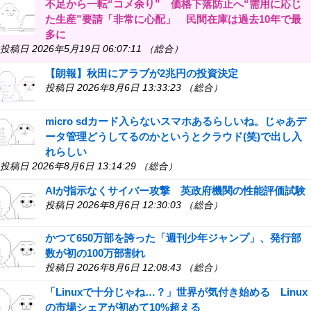
不足から一転“コメ余り” 価格下落防止へ“需用に応じ
た生産”要請「非常に心配」 民間在庫は過去10年で最
多に
投稿日 2026年5月19日 06:07:11 （総合）
【朗報】秋田にアラブが2兆円の投資決定
投稿日 2026年8月6日 13:33:23 （総合）
micro sdカード入らないスマホあるらしいね。じゃあデ
ータ管理どうしてるのかというとクラウド(笑)で出し入
れらしい
投稿日 2026年8月6日 13:14:29 （総合）
AIが指示なくサイバー攻撃 英政府機関の性能評価試験
投稿日 2026年8月6日 12:30:03 （総合）
かつて650万部を誇った「週刊少年ジャンプ」、発行部
数が初の100万部割れ
投稿日 2026年8月6日 12:08:43 （総合）
「Linuxで十分じゃね…？」世界が気付き始める Linux
の市場シェアが初めて10%超える