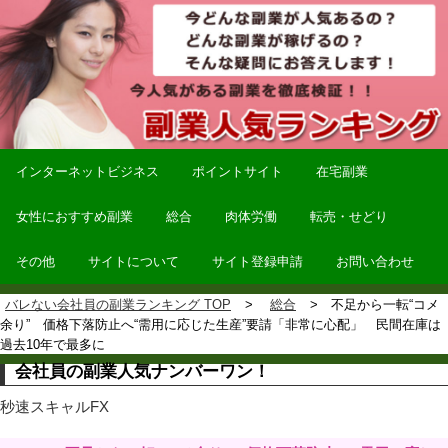
インターネットビジネス
ポイントサイト
在宅副業
女性におすすめ副業
総合
肉体労働
転売・せどり
その他
サイトについて
サイト登録申請
お問い合わせ
バレない会社員の副業ランキング TOP
総合
不足から一転“コメ
余り” 価格下落防止へ“需用に応じた生産”要請「非常に心配」 民間在庫は
過去10年で最多に
会社員の副業人気ナンバーワン！
秒速スキャルFX