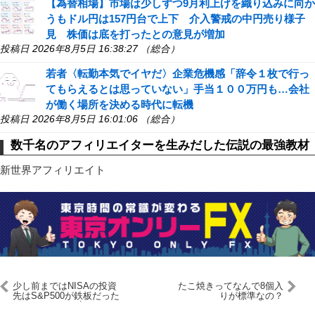
【為替相場】市場は少しずつ9月利上げを織り込みに向か
うもドル円は157円台で上下 介入警戒の中円売り様子
見 株価は底を打ったとの意見が増加
投稿日 2026年8月5日 16:38:27 （総合）
若者〈転勤本気でイヤだ〉企業危機感「辞令１枚で行っ
てもらえるとは思っていない」手当１００万円も…会社
が働く場所を決める時代に転機
投稿日 2026年8月5日 16:01:06 （総合）
数千名のアフィリエイターを生みだした伝説の最強教材
新世界アフィリエイト
少し前まではNISAの投資
たこ焼きってなんで8個入
先はS&P500が鉄板だった
りが標準なの？
のにオルカンに変わってき