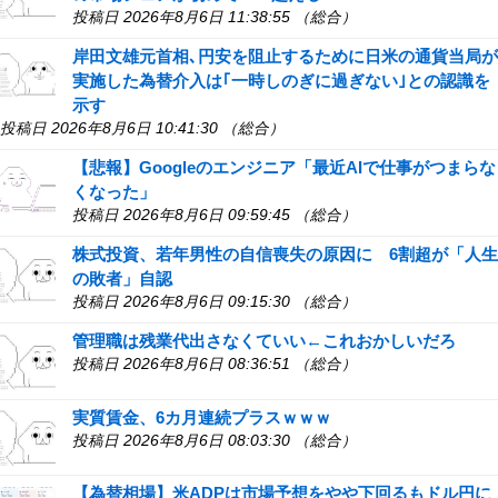
投稿日 2026年8月6日 11:38:55 （総合）
岸田文雄元首相､円安を阻止するために日米の通貨当局が
実施した為替介入は｢一時しのぎに過ぎない｣との認識を
示す
投稿日 2026年8月6日 10:41:30 （総合）
【悲報】Googleのエンジニア「最近AIで仕事がつまらな
くなった」
投稿日 2026年8月6日 09:59:45 （総合）
株式投資、若年男性の自信喪失の原因に 6割超が「人生
の敗者」自認
投稿日 2026年8月6日 09:15:30 （総合）
管理職は残業代出さなくていい←これおかしいだろ
投稿日 2026年8月6日 08:36:51 （総合）
実質賃金、6カ月連続プラスｗｗｗ
投稿日 2026年8月6日 08:03:30 （総合）
【為替相場】米ADPは市場予想をやや下回るもドル円に