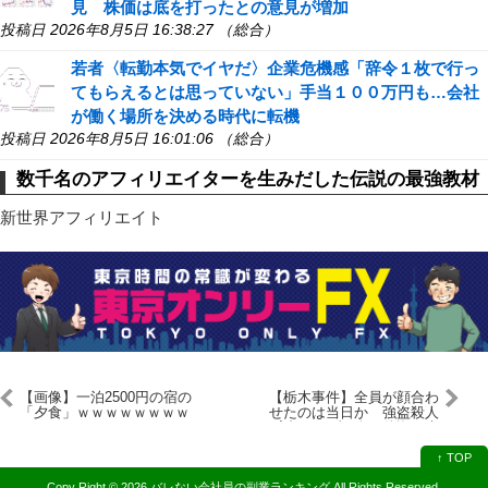
見 株価は底を打ったとの意見が増加
投稿日 2026年8月5日 16:38:27 （総合）
若者〈転勤本気でイヤだ〉企業危機感「辞令１枚で行っ
てもらえるとは思っていない」手当１００万円も…会社
が働く場所を決める時代に転機
投稿日 2026年8月5日 16:01:06 （総合）
数千名のアフィリエイターを生みだした伝説の最強教材
新世界アフィリエイト
【画像】一泊2500円の宿の
【栃木事件】全員が顔合わ
「夕食」ｗｗｗｗｗｗｗｗ
せたのは当日か 強盗殺人
ｗｗｗｗｗ
容疑の16歳4人、後悔の声
も
↑ TOP
Copy Right ©
2026 バレない会社員の副業ランキング
All Rights Reserved.