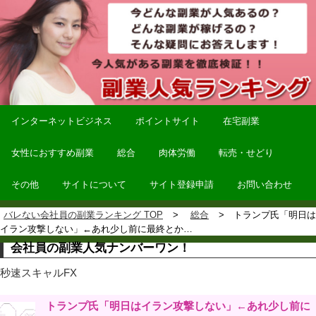
インターネットビジネス
ポイントサイト
在宅副業
女性におすすめ副業
総合
肉体労働
転売・せどり
その他
サイトについて
サイト登録申請
お問い合わせ
バレない会社員の副業ランキング TOP
総合
トランプ氏「明日は
イラン攻撃しない」←あれ少し前に最終とか…
会社員の副業人気ナンバーワン！
秒速スキャルFX
トランプ氏「明日はイラン攻撃しない」←あれ少し前に