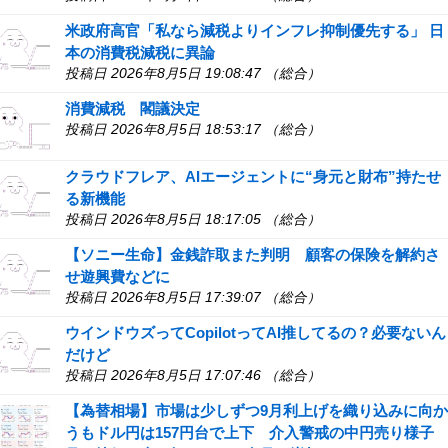
米政府高官「私なら減税よりインフレ抑制優先する」 日
本の消費税減税に異論
投稿日 2026年8月5日 19:08:47 （総合）
消費減税 閣議決定
投稿日 2026年8月5日 18:53:17 （総合）
クラウドフレア、AIエージェントに“身元と財布”持たせ
る新機能
投稿日 2026年8月5日 18:17:05 （総合）
【ソニー生命】金銭詐取また判明 顧客の保険を解約さ
せ遊興費などに
投稿日 2026年8月5日 17:39:07 （総合）
ウインドウズってCopilotってAI推してるの？必要ないん
だけど
投稿日 2026年8月5日 17:07:46 （総合）
【為替相場】市場は少しずつ9月利上げを織り込みに向か
うもドル円は157円台で上下 介入警戒の中円売り様子