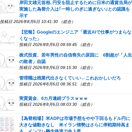
岸田文雄元首相､円安を阻止するために日米の通貨当局が
実施した為替介入は｢一時しのぎに過ぎない｣との認識を
示す
投稿日 2026年8月6日 10:41:30 （総合）
【悲報】Googleのエンジニア「最近AIで仕事がつまらな
くなった」
投稿日 2026年8月6日 09:59:45 （総合）
株式投資、若年男性の自信喪失の原因に 6割超が「人生
の敗者」自認
投稿日 2026年8月6日 09:15:30 （総合）
管理職は残業代出さなくていい←これおかしいだろ
投稿日 2026年8月6日 08:36:51 （総合）
実質賃金、6カ月連続プラスｗｗｗ
投稿日 2026年8月6日 08:03:30 （総合）
【為替相場】米ADPは市場予想をやや下回るもドル円に
大きな値動きなし 米イラン情勢はさらに停戦期待高ま
る インフレ懸念後退で金上昇